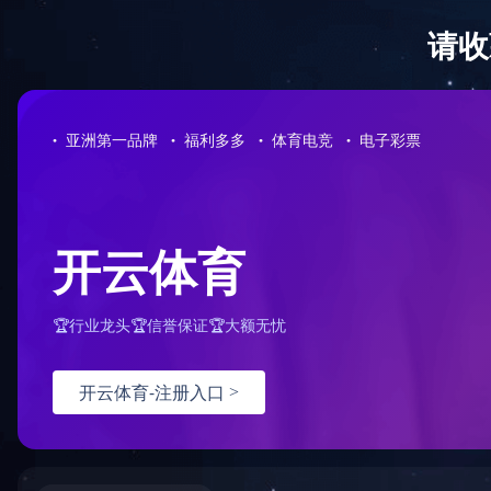
开云手机站官方版网站登录入口
|
开云网
|
华体会官方网页版
|
安博在线登录官